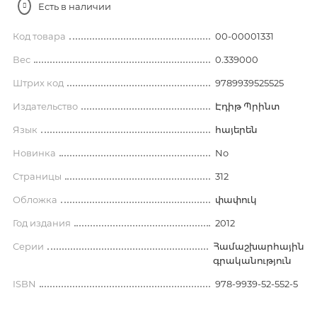
Есть в наличии
Код товара
00-00001331
Вес
0.339000
Штрих код
9789939525525
Издательство
Էդիթ Պրինտ
Язык
հայերեն
Новинка
No
Страницы
312
Обложка
փափուկ
Год издания
2012
Серии
Համաշխարհային
գրականություն
ISBN
978-9939-52-552-5