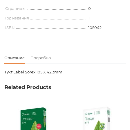
Страницы
0
Год издания
1
ISBN
105042
Описание
Подробно
Тухт Label Sorex 105 X 42.3mm
Код товара
00-00068323
Related Products
Вес
0.000000
Штрих код
3830032540161
Издательство
Sorex
Новинка
No
Страницы
0