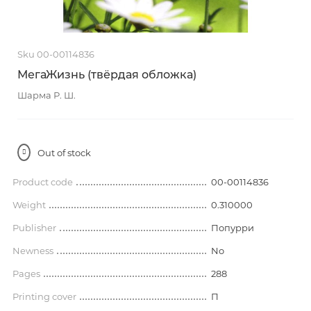
Sku 00-00114836
МегаЖизнь (твёрдая обложка)
Шарма Р. Ш.
Out of stock
Product code
00-00114836
Weight
0.310000
Publisher
Попурри
Newness
No
Pages
288
Printing cover
П