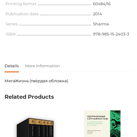
Printing format
60х84/16
Publication date
2014
Series
Sharma
ISBN
978-985-15-2403-3
Details
More Information
МегаЖизнь (твёрдая обложка)
Product code
00-00114836
Related Products
Weight
0.310000
Publisher
Попурри
Newness
No
Pages
288