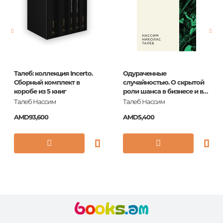
Printing cover
П
Printing format
60х84/16
Publication date
2014
Series
Sharma
Талеб: коллекция Incerto.
Одураченные
ISBN
978-985-15-2403-3
Сборный комплект в
случайностью. О скрытой
коробе из 5 книг
роли шанса в бизнесе и в
жизни .
Талеб Нассим
Талеб Нассим
AMD93,600
AMD5,400