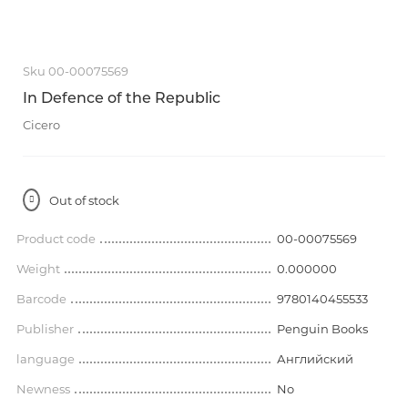
Sku 00-00075569
In Defence of the Republic
Cicero
Out of stock
Product code
00-00075569
Weight
0.000000
Barcode
9780140455533
Publisher
Penguin Books
language
Английский
Newness
No