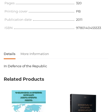
Pages
320
Printing cover
PB
Publication date
2011
ISBN
9780140455533
Details
More Information
In Defence of the Republic
Product code
00-00075569
Related Products
Weight
0.000000
Barcode
9780140455533
Publisher
Penguin Books
language
Английский