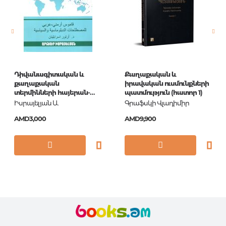
Newness
No
Pages
320
Printing cover
PB
Publication date
2011
Դիվանագիտական և
Քաղաքական և
ISBN
9780140455533
քաղաքական
իրավական ուսմունքների
տերմինների հայերան-
պատմություն (հատոր 1)
արաբերեն բառարան
Իսրայելյան Ա.
Գրաֆսկի Վլադիմիր
AMD3,000
AMD9,900