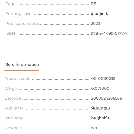
Pages
115
Printing cover
փափուկ
Publication date
2023
ISBN
978-5-4499-0177-7
More Information
Product code
00-00181232
Weight
0.071000
Barcode
2009924296566
Publisher
Գվարգա
language
հայերեն
Newness
No