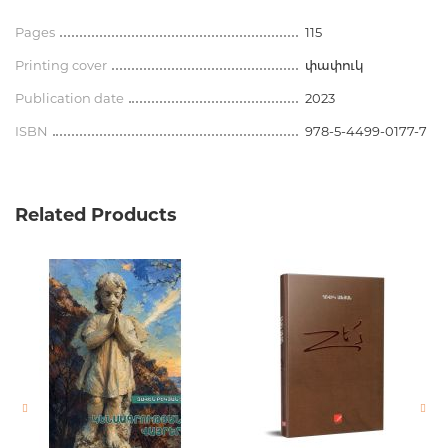
Pages
115
Printing cover
փափուկ
Publication date
2023
ISBN
978-5-4499-0177-7
Related Products