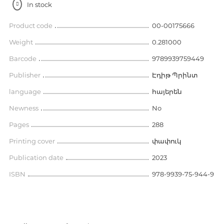
In stock
Product code
00-00175666
Weight
0.281000
Barcode
9789939759449
Publisher
Էդիթ Պրինտ
language
հայերեն
Newness
No
Pages
288
Printing cover
փափուկ
Publication date
2023
ISBN
978-9939-75-944-9