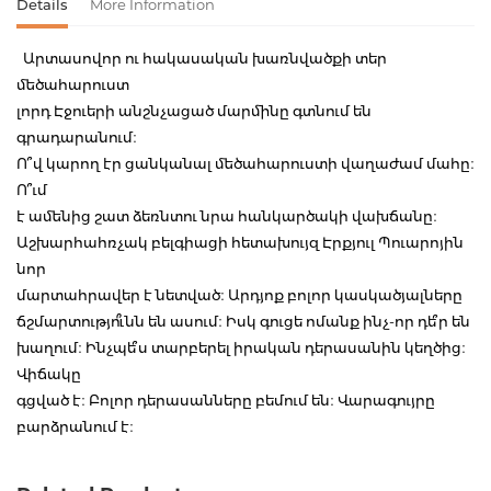
Details
More Information
Արտասովոր ու հակասական խառնվածքի տեր
մեծահարուստ
լորդ Էջուերի անշնչացած մարմինը գտնում են
գրադարանում։
Ո՞վ կարող էր ցանկանալ մեծահարուստի վաղաժամ մահը։
Ո՞ւմ
է ամենից շատ ձեռնտու նրա հանկարծակի վախճանը։
Աշխարհահռչակ բելգիացի հետախույզ Էրքյուլ Պուարոյին
նոր
մարտահրավեր է նետված։ Արդյոք բոլոր կասկածյալները
ճշմարտությո՞ւնն են ասում։ Իսկ գուցե ոմանք ինչ-որ դե՞ր են
խաղում։ Ինչպե՞ս տարբերել իրական դերասանին կեղծից։
Վիճակը
գցված է։ Բոլոր դերասանները բեմում են։ Վարագույրը
բարձրանում է։
Product code
00-00175666