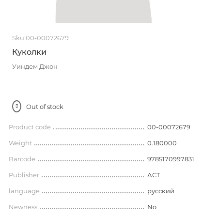
Sku 00-00072679
Куколки
Уиндем Джон
Out of stock
Product code
00-00072679
Weight
0.180000
Barcode
9785170997831
Publisher
АСТ
language
русский
Newness
No