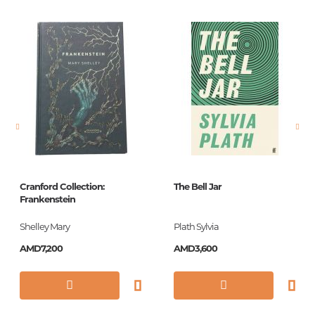
Barcode
9785170997831
Publisher
АСТ
language
русский
Newness
No
Pages
288
Printing cover
мягкая
Printing format
76x100/32
Cranford Collection:
The Bell Jar
Publication date
2019
Frankenstein
Series
Эксклюзивная
Shelley Mary
Plath Sylvia
классика
AMD7,200
AMD3,600
ISBN
978-5-17-099783-1