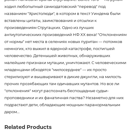
ходил любопытный самиздатовский "перевод" под
названием "Христолюди", в котором в текст Уиндема были
вставлены цитаты, заимствования и отсылки к
произведениям Стругацких. Одно из лучших
антиутопическиих произведений НФ XX века! "Отклонениям
от нормы" нет места в селениях новых пуритан — потомков
немногих, кто выжил в ядерной катастрофе, постигшей
человечество. Детенышей животных, обнаруживших
малейшие признаки мутации, уничтожают. С человеческими
младенцами обходятся "милосерднее" — их просто
стерилизуют и вышвыривают в дикие джунгли, на милость
прочих прозябающих там одичавших мутантов. Но все ли
"отклонения" могут распознать беспощадные судьи-
проповедники и их фанатичная паства? Незаметно для них
подрастают дети, обладающие мощным паранормальным
даром...
Product code
00-00072679
Related Products
Weight
0.180000