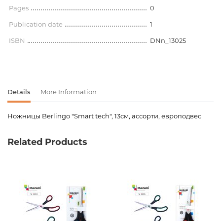
Pages
0
Publication date
1
ISBN
DNn_13025
Details
More Information
Ножницы Berlingo "Smart tech", 13см, ассорти, европодвес
Product code
00-00078032
Related Products
Weight
0.000000
Publisher
Berlingo
Newness
No
Pages
0
Publication date
1