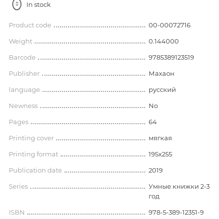
In stock
Product code
00-00072716
Weight
0.144000
Barcode
9785389123519
Publisher
Махаон
language
русский
Newness
No
Pages
64
Printing cover
мягкая
Printing format
195x255
Publication date
2019
Series
Умные книжки 2-3
год
ISBN
978-5-389-12351-9