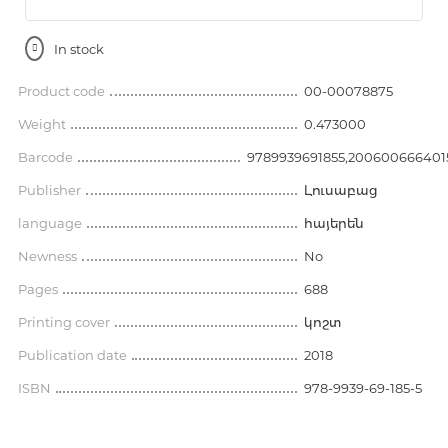
In stock
Product code
00-00078875
Weight
0.473000
Barcode
9789939691855,200600666401
Publisher
Լուսաբաց
language
հայերեն
Newness
No
Pages
688
Printing cover
կոշտ
Publication date
2018
ISBN
978-9939-69-185-5