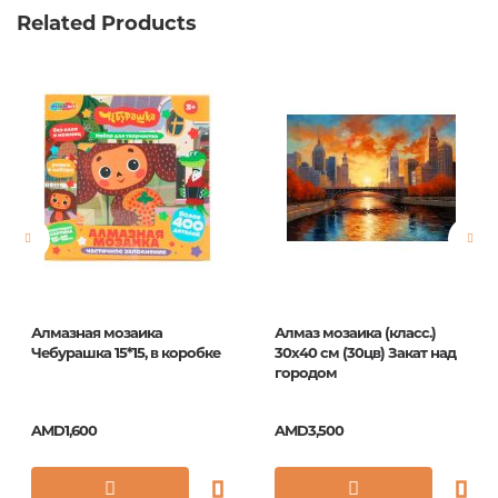
Related Products
Алмазная мозаика
Алмаз мозаика (класс.)
Чебурашка 15*15, в коробке
30х40 см (30цв) Закат над
городом
AMD1,600
AMD3,500