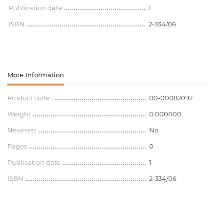
Publication date
1
ISBN
2-334/06
More Information
Product code
00-00082092
Weight
0.000000
Newness
No
Pages
0
Publication date
1
ISBN
2-334/06