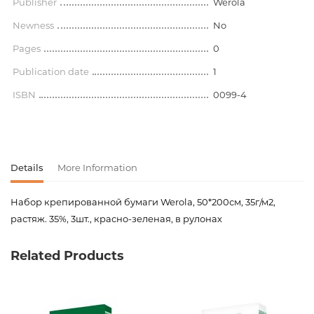
Publisher
Werola
Newness
No
Pages
0
Publication date
1
ISBN
0099-4
Details
More Information
Набор крепированной бумаги Werola, 50*200см, 35г/м2,
растяж. 35%, 3шт., красно-зеленая, в рулонах
Product code
00-00077954
Related Products
Weight
0.000000
Barcode
4005063009942
Publisher
Werola