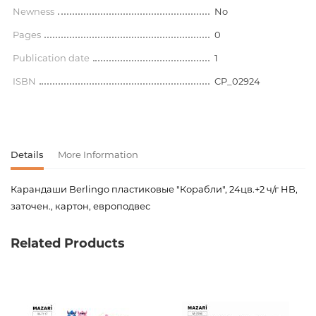
Newness
No
Pages
0
Publication date
1
ISBN
CP_02924
Details
More Information
Карандаши Berlingo пластиковые "Корабли", 24цв.+2 ч/г HB,
заточен., картон, европодвес
Product code
00-00077779
Related Products
Weight
0.190000
Barcode
4260107481690
Publisher
Berlingo
Newness
No