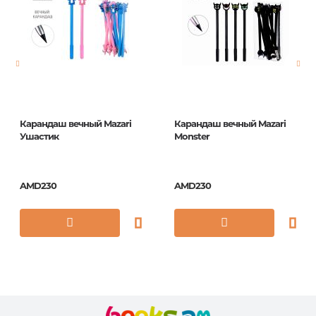
Pages
0
Publication date
1
ISBN
CP_02924
Карандаш вечный Mazari
Карандаш вечный Mazari
Ушастик
Monster
AMD230
AMD230