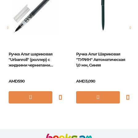
Pages
0
Publication date
1
ISBN
20-0214/35
Ручка Альт шариковая
Ручка Альт Шариковая
"Urbanroll" (роллер) с
"ТУРИН" Автоматическая
жидкими чернилами
1,0 мм, Синяя
черная, 0,5мм
AMD590
AMD3,090