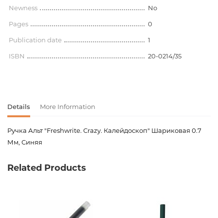
Newness
No
Pages
0
Publication date
1
ISBN
20-0214/35
Details
More Information
Ручка Альт "Freshwrite. Crazy. Калейдоскоп" Шариковая 0.7
Мм, Синяя
Product code
00-00081115
Related Products
Weight
0.010000
Barcode
4606016358942,460601635895
Publisher
Альт
Newness
No