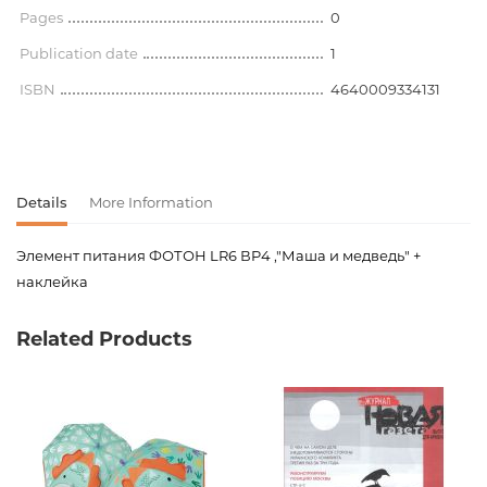
Pages
0
Publication date
1
ISBN
4640009334131
Details
More Information
Элемент питания ФОТОН LR6 ВP4 ,"Маша и медведь" +
наклейка
Product code
00-00080352
Related Products
Weight
0.000000
Barcode
4640009334131
Newness
No
Pages
0
Publication date
1