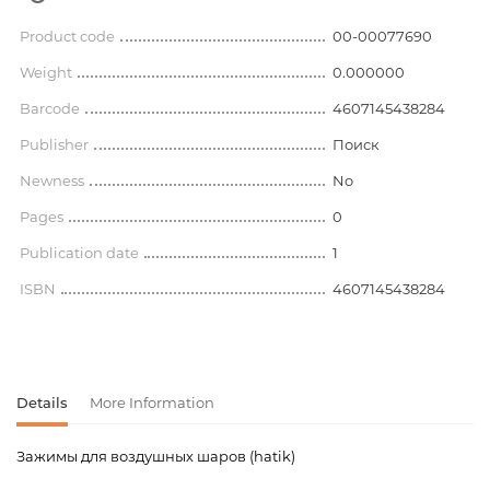
Product code
00-00077690
Weight
0.000000
Barcode
4607145438284
Publisher
Поиск
Newness
No
Pages
0
Publication date
1
ISBN
4607145438284
Details
More Information
Зажимы для воздушных шаров (hatik)
Product code
00-00077690