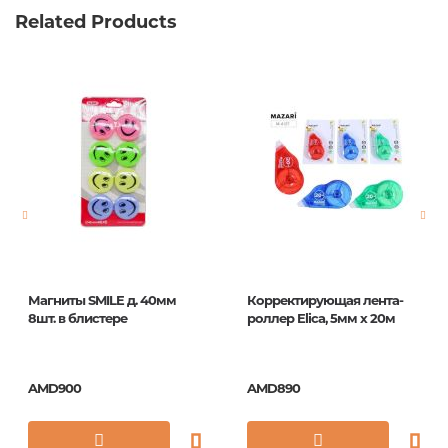
Related Products
Weight
0.000000
Barcode
4607145438284
Publisher
Поиск
Newness
No
Pages
0
Publication date
1
ISBN
4607145438284
Магниты SMILE д. 40мм
Корректирующая лента-
8шт. в блистере
роллер Elica, 5мм x 20м
AMD900
AMD890