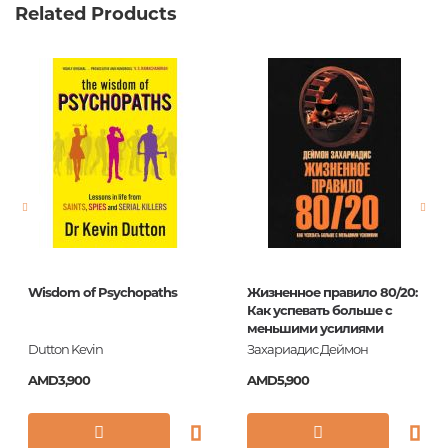
Related Products
Weight
0.370000
Barcode
9785040953080
Publisher
Эксмо
language
Русский
Newness
No
Pages
304
Printing cover
П
Printing format
60x84/16
Wisdom of Psychopaths
Жизненное правило 80/20:
Publication date
2018
Как успевать больше с
меньшими усилиями
ISBN
978-5-04-095308-0
Dutton Kevin
Захариадис Деймон
AMD3,900
AMD5,900