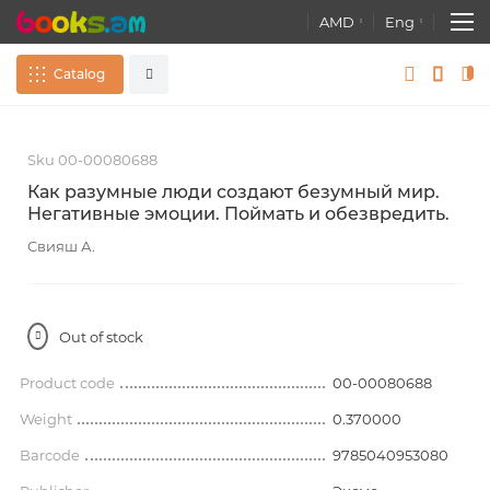
AMD
Eng
Catalog
Skip
S
Souvenir
All
to
t
Sku 00-00080688
the
t
end
b
Books
Как разумные люди создают безумный мир.
of
o
Негативные эмоции. Поймать и обезвредить.
Advanced search
the
t
images
Atlases. Maps. Globes
Свияш А.
gallery
g
Stationery
Out of stock
Educational games, toys
Product code
00-00080688
Wallpapers
Weight
0.370000
Barcode
9785040953080