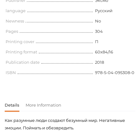
Publisher
Эксмо
language
Русский
Newness
No
Pages
304
Printing cover
П
Printing format
60x84/16
Publication date
2018
ISBN
978-5-04-095308-0
Details
More Information
Как разумные люди создают безумный мир. Негативные
эмоции. Поймать и обезвредить.
Product code
00-00080688