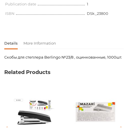
Publication date
1
ISBN
DSk_23800
Details
More Information
Скобы для степлера Berlingo №23/8 , оцинкованные, 1000шт.
Product code
00-00066789
Related Products
Weight
0.000000
Barcode
4260107456957
Publisher
Berlingo
Newness
No
Pages
0
Publication date
1