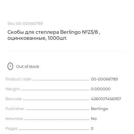
Sku 00-00066789
Скобы для степлера Berlingo №23/8 ,
оцинкованные, 1000шт.
Out of stock
Product code
00-00066789
Weight
0.000000
Barcode
4260107456957
Publisher
Berlingo
Newness
No
Pages
0