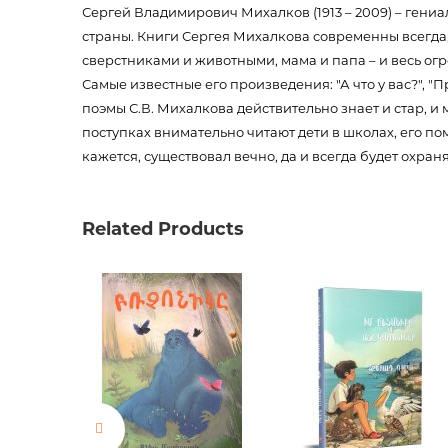
Сергей Владимирович Михалков (1913 – 2009) – гени
страны. Книги Сергея Михалкова современны всегда, 
сверстниками и животными, мама и папа – и весь огр
Самые известные его произведения: "А что у вас?", "
поэмы С.В. Михалкова действительно знает и стар, и 
поступках внимательно читают дети в школах, его по
кажется, существовал вечно, да и всегда будет охран
Product code
00-0001
Weight
0.21500
Related Products
Barcode
9785170
Publisher
АСТ
language
русский
Newness
No
Pages
94
Printing cover
твердая