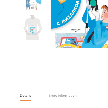
Activity book
Armenian clas
Armenian mod
Sketchbooks
Notebooks
Foreign liter
Undated day
Foreign classi
Diaries
Foreign mode
Russian liter
Comics, ma
Accessories
Details
More Information