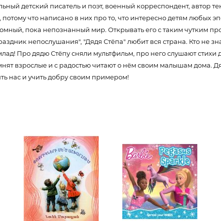
Unidentified phenomena
альный детский писатель и поэт, военный корреспондент, автор 
потому что написано в них про то, что интересно детям любых эп
омный, пока непознанный мир. Открывать его с таким чутким про
Праздник непослушания", "Дядя Стёпа" любит вся страна. Кто не зн
Philosophy
млад! Про дядю Стёпу сняли мультфильм, про него слушают стихи д
History of philosophy. General qu
of Philosophy
мнят взрослые и с радостью читают о нём своим малышам дома. Д
ять нас и учить добру своим примером!
Logic
0668
Individual problems and categori
Philosophy
0
Aesthetics
925704
Ethic
Aphorisms. Thoughts. Sayings
Religion
History of religion. Religious studi
World religions