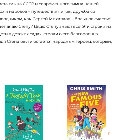
текста гимна СССР и современного гимна нашей
ох и народов – путешествия, игры, дружба со
водником, как Сергей Михалков, - большое счастье!
ает дядю Стёпу? Дядю Стёпу знают все! Эти строки из
ети в детских садах, строки о его благородных
estions
ядя Стёпа был и остаётся народным героем, который,
es of
es