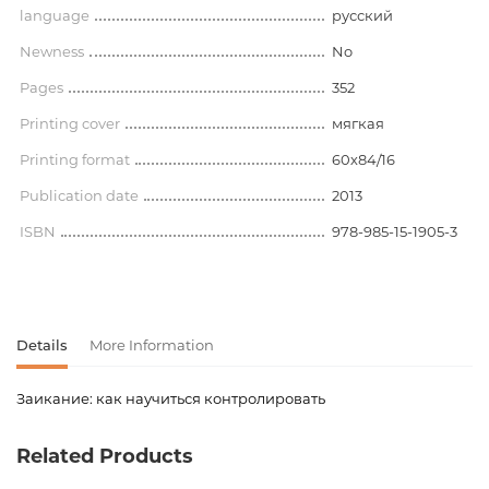
language
русский
Newness
No
Pages
352
Printing cover
мягкая
Printing format
60х84/16
Publication date
2013
ISBN
978-985-15-1905-3
Details
More Information
Заикание: как научиться контролировать
Product code
00-00114806
Related Products
Weight
0.290000