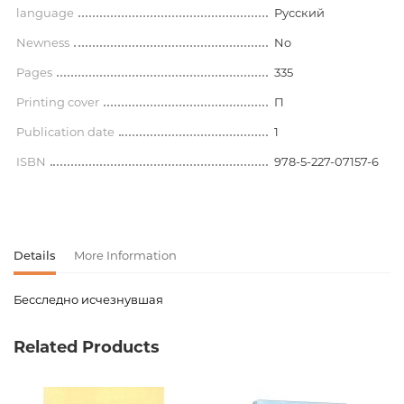
language
Русский
Newness
No
Pages
335
Printing cover
П
Publication date
1
ISBN
978-5-227-07157-6
Details
More Information
Бесследно исчезнувшая
Product code
00-00008112
Related Products
Weight
0.000000
Barcode
9785227071576