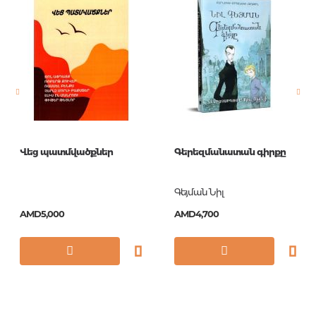
Publisher
Центрполиграф
language
Русский
Newness
No
Pages
335
Printing cover
П
Publication date
1
Վեց պատմվածքներ
Գերեզմանատան գիրքը
ISBN
978-5-227-07157-6
Գեյման Նիլ
AMD5,000
AMD4,700