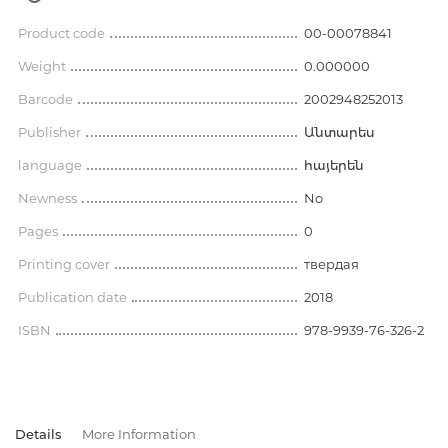
Product code
00-00078841
Weight
0.000000
Barcode
2002948252013
Publisher
Անտարես
language
հայերեն
Newness
No
Pages
0
Printing cover
твердая
Publication date
2018
ISBN
978-9939-76-326-2
Details
More Information