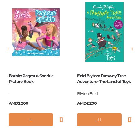
Newness
No
Pages
5
Printing cover
КАРТОНКА
Publication date
1
Series
Книжки на
картоне
"Маленькая
Barbie: Pegasus Sparkle
Enid Blyton: Faraway Tree
книжка"
Picture Book
Adventure- The Land of Toys
ISBN
978-5-378-25429-3
.
Blyton Enid
AMD2,200
AMD2,200