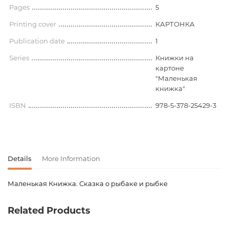
Pages
5
Printing cover
КАРТОНКА
Publication date
1
Series
Книжки на
картоне
"Маленькая
книжка"
ISBN
978-5-378-25429-3
Details
More Information
Маленькая Книжка. Сказка о рыбаке и рыбке
Product code
00-00115291
Related Products
Weight
0.032000
Publisher
Проф-Пресс