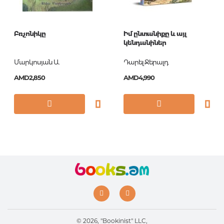
Բռչոնիկը
Իմ ընտանիքը և այլ
կենդանիներ
Մարկոսյան Ա.
Դարել Ջերալդ
AMD2,850
AMD4,990
© 2026, "Bookinist" LLC,