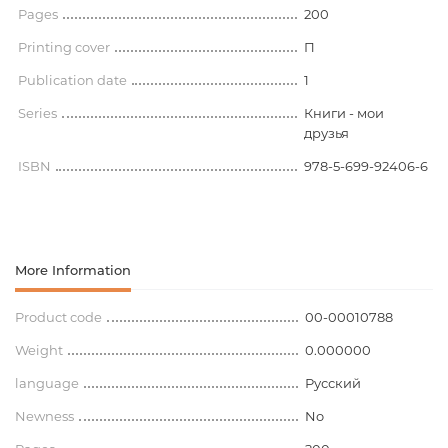
Pages
200
Printing cover
П
Publication date
1
Series
Книги - мои
друзья
ISBN
978-5-699-92406-6
More Information
Product code
00-00010788
Weight
0.000000
language
Русский
Newness
No