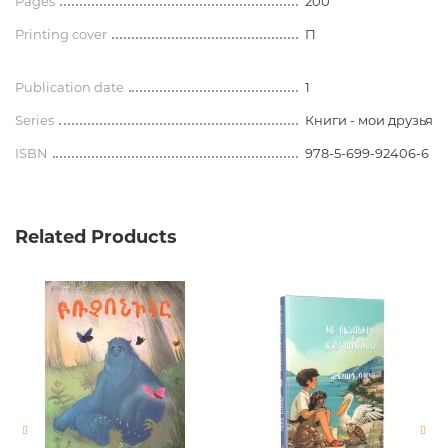
Pages
200
Printing cover
П
Publication date
1
Series
Книги - мои друзья
ISBN
978-5-699-92406-6
Related Products