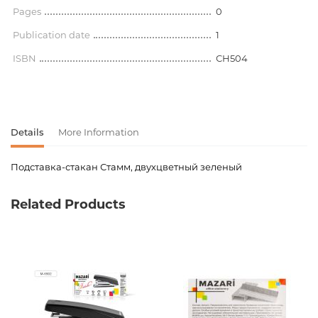
Pages
0
Publication date
1
ISBN
СН504
Details
More Information
Подставка-стакан Стамм, двухцветный зеленый
Product code
00-00066092
Related Products
Weight
0.000000
Publisher
Стамм
Newness
No
Pages
0
Publication date
1