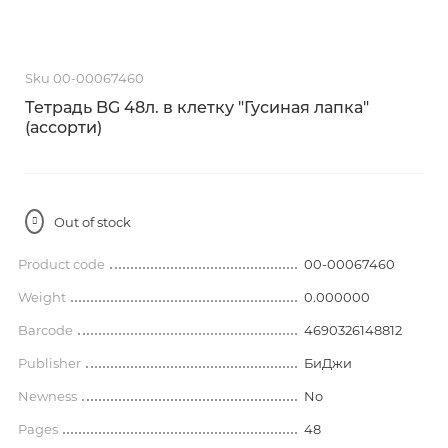
Sku 00-00067460
Тетрадь BG 48л. в клетку "Гусиная лапка"
(ассорти)
Out of stock
Product code
00-00067460
Weight
0.000000
Barcode
4690326148812
Publisher
БиДжи
Newness
No
Pages
48