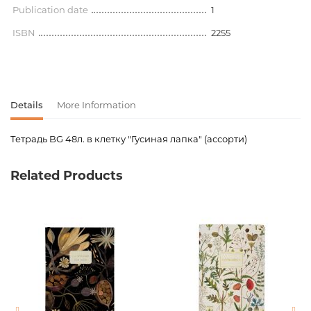
Publication date
1
ISBN
2255
Details
More Information
Тетрадь BG 48л. в клетку "Гусиная лапка" (ассорти)
Product code
00-00067460
Related Products
Weight
0.000000
Barcode
4690326148812
Publisher
БиДжи
Newness
No
Pages
48
Publication date
1