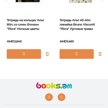
ISBN
2255
Тетрадь на кольцах Альт
Тетрадь Альт А5 40л.
80л. со смен. блоком
линейка Bruno Visconti
"Flora" Ночные цветы
"Flora" Луговые травы
AMD2,640
AMD1,460