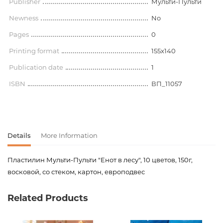
Publisher
Мульти-Пульти
Newness
No
Pages
0
Printing format
155x140
Publication date
1
ISBN
ВП_11057
Details
More Information
Пластилин Мульти-Пульти "Енот в лесу", 10 цветов, 150г,
восковой, со стеком, картон, европодвес
Product code
00-00066024
Related Products
Weight
0.150000
Barcode
4680211090579