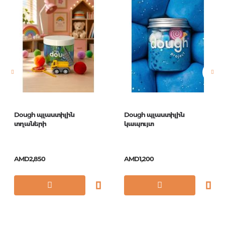
Publisher
Мульти-Пульти
Newness
No
Pages
0
Printing format
155x140
Publication date
1
ISBN
ВП_11057
Dough պլաստիլին
Dough պլաստիլին
տղաների
կապույտ
AMD2,850
AMD1,200