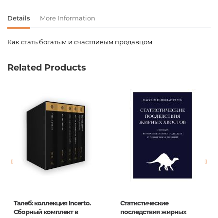
Details
More Information
Как стать богатым и счастливым продавцом
Product code
00-00114860
Related Products
Weight
0.267000
Barcode
9789851536173
Publisher
Попурри
language
русский
Newness
No
Pages
336
Printing cover
мягкая
Printing format
84х108/32
Талеб: коллекция Incerto.
Статистические
Publication date
2018
Сборный комплект в
последствия жирных