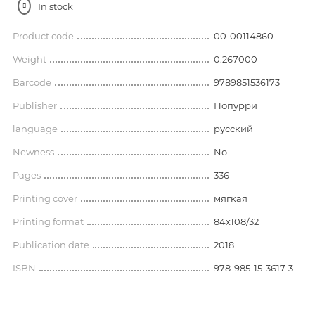
In stock
Product code
00-00114860
Weight
0.267000
Barcode
9789851536173
Publisher
Попурри
language
русский
Newness
No
Pages
336
Printing cover
мягкая
Printing format
84х108/32
Publication date
2018
ISBN
978-985-15-3617-3