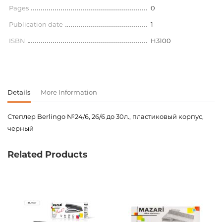
Pages
0
Publication date
1
ISBN
H3100
Details
More Information
Степлер Berlingo №24/6, 26/6 до 30л., пластиковый корпус,
черный
Product code
00-00067001
Related Products
Weight
0.000000
Publisher
Berlingo
Newness
No
Pages
0
Publication date
1