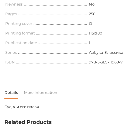
Newness
No
Pages
256
Printing cover
О
Printing format
115х180
Publication date
1
Series
Азбука-Классика
ISBN
978-5-389-11969-7
Details
More Information
Судья и его палач
Product code
00-00017837
Related Products
Weight
0.135000