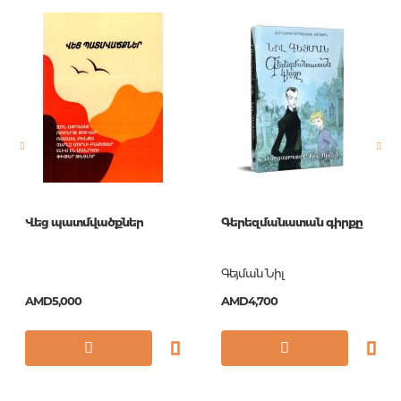
Publisher
Азбука
language
Русский
Newness
No
Pages
256
Printing cover
О
Printing format
115х180
Publication date
1
Վեց պատմվածքներ
Գերեզմանատան գիրքը
Series
Азбука-Классика
ISBN
978-5-389-11969-7
Գեյման Նիլ
AMD5,000
AMD4,700