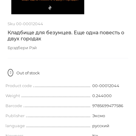
Sku 00-00012044
Кладбище для безумцев. Еще одна повесть о
двух городах
Брэдбери Рэй
Out of stock
Product code
00-00012044
Weight
0.244000
Barcode
9785699477586
Publisher
Эксмо
language
русский
Newness
No