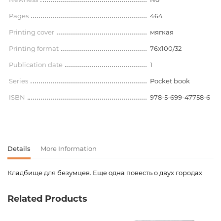
Pages
464
Printing cover
мягкая
Printing format
76x100/32
Publication date
1
Series
Pocket book
ISBN
978-5-699-47758-6
Details
More Information
Кладбище для безумцев. Еще одна повесть о двух городах
Product code
00-00012044
Related Products
Weight
0.244000
Barcode
9785699477586