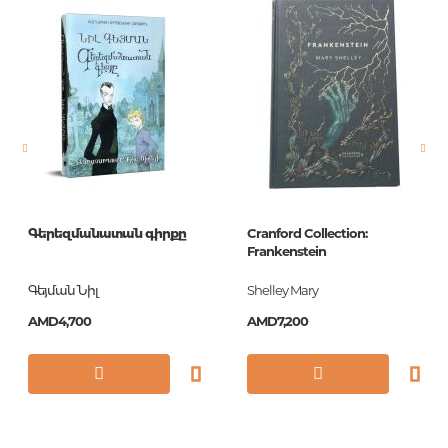
Publisher
Эксмо
language
русский
Newness
No
Pages
464
Printing cover
мягкая
Printing format
76x100/32
Գերեզմանատան գիրքը
Cranford Collection:
Publication date
1
Frankenstein
Series
Pocket book
Գեյման Նիլ
Shelley Mary
ISBN
978-5-699-47758-6
AMD4,700
AMD7,200