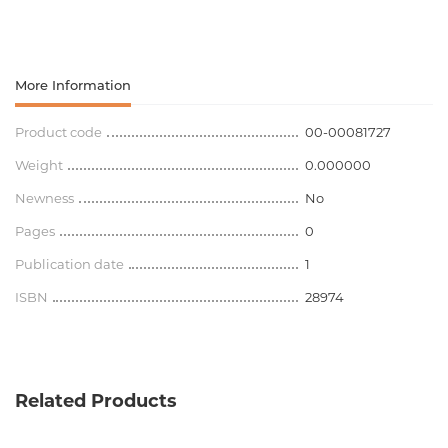
More Information
Product code
00-00081727
Weight
0.000000
Newness
No
Pages
0
Publication date
1
ISBN
28974
Related Products