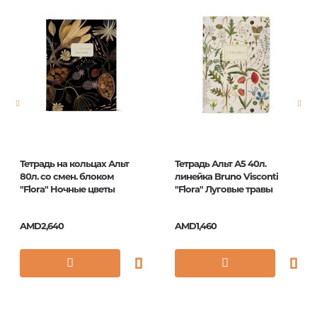
Тетрадь на кольцах Альт
Тетрадь Альт А5 40л.
80л. со смен. блоком
линейка Bruno Visconti
"Flora" Ночные цветы
"Flora" Луговые травы
AMD2,640
AMD1,460