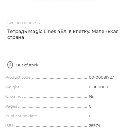
Sku 00-00081727
Тетрадь Magic Lines 48л. в клетку. Маленькая
страна
Out of stock
Product code
00-00081727
Weight
0.000000
Newness
No
Pages
0
Publication date
1
ISBN
28974