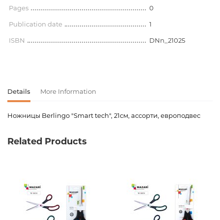
Pages
0
Publication date
1
ISBN
DNn_21025
Details
More Information
Ножницы Berlingo "Smart tech", 21см, ассорти, европодвес
Product code
00-00065063
Related Products
Weight
0.000000
Barcode
4260107486534
Newness
No
Pages
0
Publication date
1