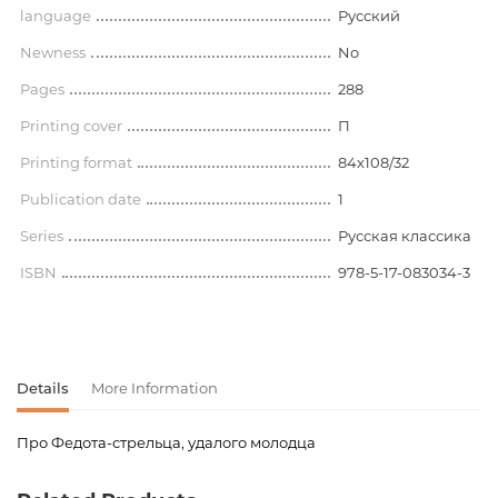
language
Русский
Newness
No
Pages
288
Printing cover
П
Printing format
84x108/32
Publication date
1
Series
Русская классика
ISBN
978-5-17-083034-3
Details
More Information
Про Федота-стрельца, удалого молодца
Product code
00-00016067