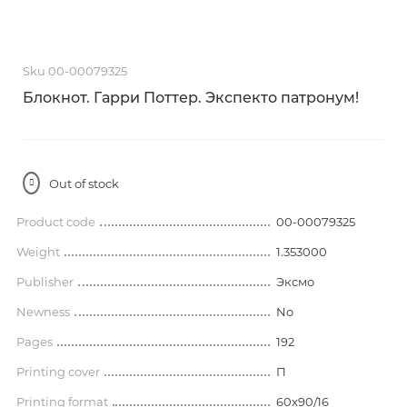
Sku 00-00079325
Блокнот. Гарри Поттер. Экспекто патронум!
Out of stock
Product code
00-00079325
Weight
1.353000
Publisher
Эксмо
Newness
No
Pages
192
Printing cover
П
Printing format
60x90/16