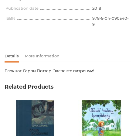
Publication date
2018
ISBN
978-5-04-090540-
9
Details
More Information
Блокнот. Гарри Поттер. Экспекто патронум!
Product code
00-00079325
Related Products
Weight
1.353000
Publisher
Эксмо
Newness
No
Pages
192
Printing cover
П