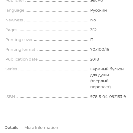
Publisher
Эксмо
language
Русский
Newness
No
Pages
352
Printing cover
П
Printing format
70x100/16
Publication date
2018
Series
Куриный бульон
для души
(твердый
переплет)
ISBN
978-5-04-092153-9
Details
More Information