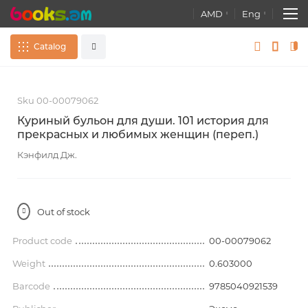
AMD
Eng
Catalog
Skip
S
Souvenir
All
to
t
Sku 00-00079062
the
t
end
b
Books
Куриный бульон для души. 101 история для
of
o
прекрасных и любимых женщин (переп.)
Advanced search
the
t
images
Atlases. Maps. Globes
Кэнфилд Дж.
gallery
g
Stationery
Out of stock
Educational games, toys
Product code
00-00079062
Wallpapers
Weight
0.603000
Barcode
9785040921539