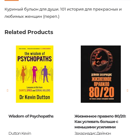
Куриный бульон для души. 101 история для прекрасных и
любимых женщин (переп.)
Product code
00-00079062
Related Products
Weight
0.603000
Barcode
9785040921539
Publisher
Эксмо
language
Русский
Newness
No
Pages
352
Printing cover
П
Printing format
70x100/16
Wisdom of Psychopaths
Жизненное правило 80/20:
Publication date
2018
Как успевать больше с
меньшими усилиями
Series
Куриный бульон
Dutton Kevin
Захариадис Деймон
для души (твердый