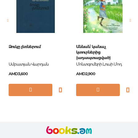
Pages
0
Publication date
1
ISBN
ЕЖТ19512804
Ձուկը լեռներում
Աննան՝ կանաչ
կտուրներից
(ադապտացված)
Սմբատյան Վարդան
Մոնտգոմերի Լուսի Մոդ
AMD3,600
AMD2,900