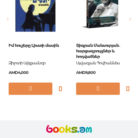
Newness
No
Pages
704
Printing cover
PB
Publication date
1
Իմ հուշերը Լիստի մասին
Տիգրան Մանսուրյան․
ISBN
9780141441764
հարցազրույցներ և
հոդվածներ
Զիլոտի Ալեքսանդր
Այվազյան Հովհաննես
AMD4,000
AMD9,800