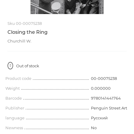
Sku 00-00075238
Closing the Ring
Churchill W.
Out of stock
Product code
00-00075238
Weight
0.000000
Barcode
9780141441764
Publisher
Penguin Street Art
language
Русский
Newness
No