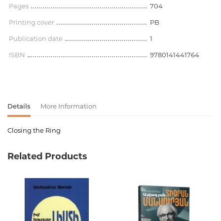
Pages
704
Printing cover
PB
Publication date
1
ISBN
9780141441764
Details
More Information
Closing the Ring
Product code
00-00075238
Related Products
Weight
0.000000
Barcode
9780141441764
Publisher
Penguin Street Art
language
Русский