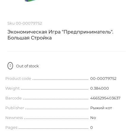
Sku 00-00079752
Экономическая Игра "Предприниматель".
Большая Стройка
Out of stock
Product code
00-00079752
Weight
0.384000
Barcode
4665295403637
Publisher
Рыжий кот
Newness
No
Pages
0