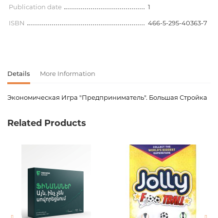
Publication date
1
ISBN
466-5-295-40363-7
Details
More Information
Экономическая Игра "Предприниматель". Большая Стройка
Product code
00-00079752
Related Products
Weight
0.384000
Barcode
4665295403637
Publisher
Рыжий кот
Newness
No
Pages
0
Publication date
1