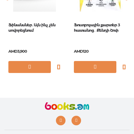
ISBN
466-5-295-40363-7
Ֆինանսներ․Այն ինչ չեն
Ֆուտբոլային քարտեր 3
սովորեցնում
հատանոց․ Քենդի Շոփ
AMD3,900
AMD120