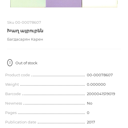
Sku 00-00078607
Խաղ այբուբեն
Багдасарян Карен
Out of stock
Product code
00-00078607
Weight
0.000000
Barcode
2000041519019
Newness
No
Pages
0
Publication date
2017