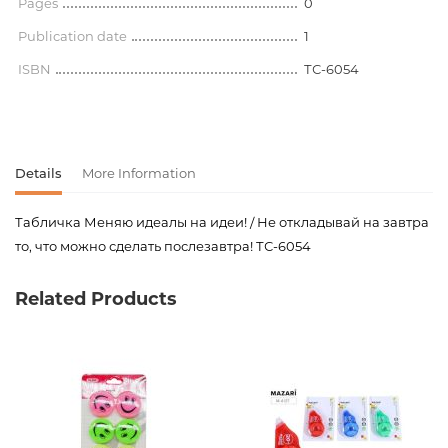
Pages
0
Publication date
1
ISBN
ТС-6054
Details
More Information
Табличка Меняю идеалы на идеи! / Не откладывай на завтра
то, что можно сделать послезавтра! ТС-6054
Product code
00-00078262
Related Products
Weight
0.000000
Newness
No
Pages
0
Publication date
1
ISBN
ТС-6054