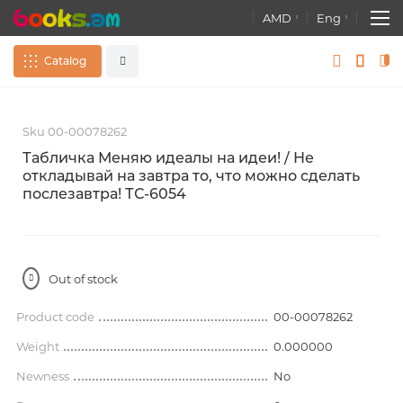
AMD
Eng
Catalog
Skip
S
Souvenir
All
to
t
Sku 00-00078262
the
t
end
b
Books
Табличка Меняю идеалы на идеи! / Не
of
o
откладывай на завтра то, что можно сделать
Advanced search
the
t
послезавтра! ТС-6054
images
Atlases. Maps. Globes
gallery
g
Stationery
Out of stock
Educational games, toys
Product code
00-00078262
Wallpapers
Weight
0.000000
Newness
No