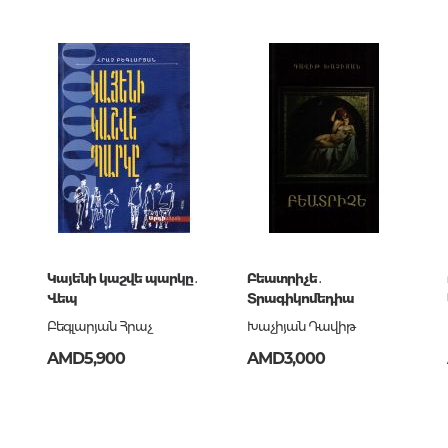
Unidentified phenomena
865485
ն
Philosophy
History of philosophy. General qu
of Philosophy
Logic
Individual problems and categori
Philosophy
9-865-48-5
Aesthetics
Ethic
Կայենի կաշվե պարկը․
Բեատրիչե․
Վեպ
Տրագիկոմեդիա
Aphorisms. Thoughts. Sayings
Բեգլարյան Հրաչ
Խաչիյան Դավիթ
AMD5,900
AMD3,000
Religion
History of religion. Religious studi
World religions