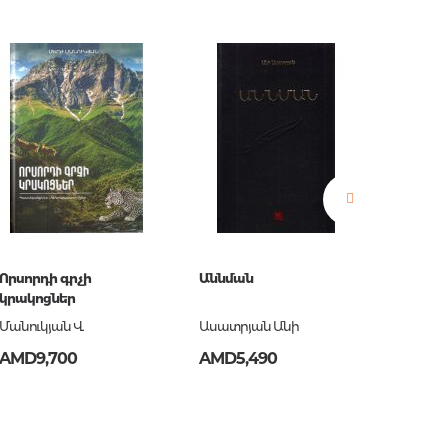
estions
es of
Որսորդի գրչի
Աննման
Ճակա
կրակոցներ
հանելո
Մանուկյան Վ.
Ասատրյան Անի
Նահապ
AMD9,700
AMD5,490
AMD3,
es