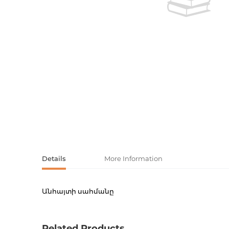
Activity book
Armenian clas
Armenian mod
Sketchbooks
Notebooks
Foreign liter
Undated day
Foreign classi
Diaries
Foreign mode
Russian liter
Comics, ma
Details
More Information
Անհայտի սահմանը
Accessories
Product code
00-000
Weight
0.0000
Related Products