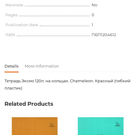
Newness
No
Pages
0
Publication date
1
ISBN
ПБП1204612
Details
More Information
Тетрадь Эксмо 120л. на кольцах. Chameleon. Красный (гибкий
пластик)
Product code
00-00078320
Related Products
Weight
0.000000
Barcode
4606086317870
Publisher
Канц-Эксмо
Newness
No