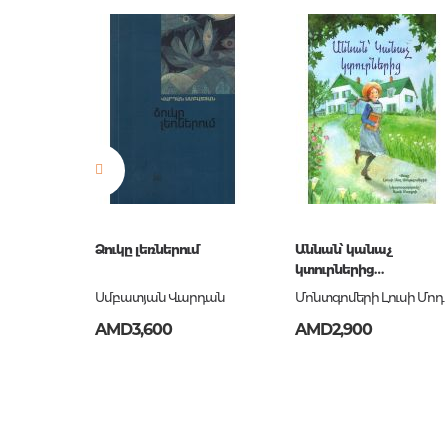
Publisher
Канц-Э
Newness
No
Pages
80
Publication date
1
ISBN
ТС6804
4-րդ
Ձուկը լեռներում
Աննան՝ կանաչ
կտուրներից
(ադապտացված)
իկ
Սմբատյան Վարդան
Մոնտգոմերի Լուսի Մոդ
AMD3,600
AMD2,900
ւ
,Ես և
րհը