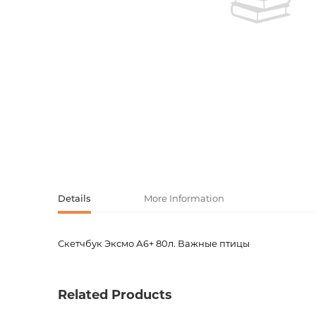
Activity book
Armenian clas
Armenian mod
Sketchbooks
Notebooks
Foreign liter
Undated day
Foreign classi
Diaries
Foreign mode
Russian liter
Details
More Information
Comics, ma
Скетчбук Эксмо А6+ 80л. Важные птицы
Product code
00-0007
Accessories
Weight
0.0000
Related Products
Barcode
4606086