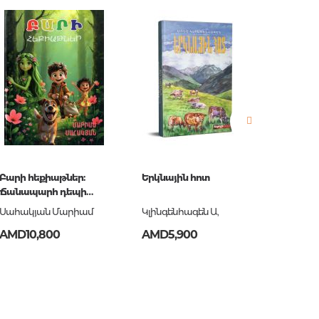
estions
es of
Բարի հեքիաթներ:
Երկնային հոտ
Հարցա
Ճանապարհ դեպի
դասար
կյանք հեքիաթներով
ավար
Սահակյան Մարիամ
Կլինգենհագեն Ա,
Բալայա
քննութ
AMD10,800
AMD5,900
AMD1,
պատրա
համար:
շրջակ
es