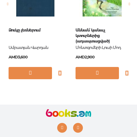
ISBN
СПС2Л54027
Ձուկը լեռներում
Աննան՝ կանաչ
կտուրներից
(ադապտացված)
Սմբատյան Վարդան
Մոնտգոմերի Լուսի Մոդ
AMD3,600
AMD2,900