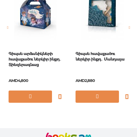
Pages
0
Publication date
1
ISBN
AB_15910
Գիպսե արձանիկների
Գիպսե հավաքածու
հավաքածու ներկիր ինքդ․
ներկիր ինքդ․ Մանդալա
Տիեզերագնաց
AMD4,800
AMD2,880