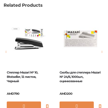
Related Products
Weight
0.092000
Barcode
4260107490548
Publisher
Berlingo
Newness
No
Pages
0
Publication date
1
ISBN
BC1232g_
Степлер Mazari № 10,
Скобы для степлера Mazari
Btstseller, 12 листов,
№ 24/6, 1000шт.,
Черный
оцинкованные
AMD790
AMD200