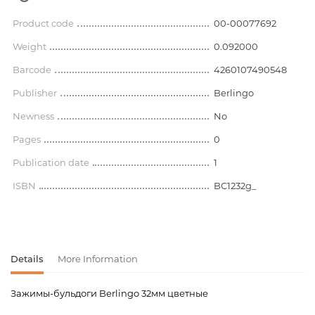
Product code
00-00077692
Weight
0.092000
Barcode
4260107490548
Publisher
Berlingo
Newness
No
Pages
0
Publication date
1
ISBN
BC1232g_
Details
More Information
Зажимы-бульдоги Berlingo 32мм цветные
Product code
00-00077692