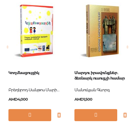
Publisher
Альт
language
Русский
Newness
No
Pages
0
Printing cover
П
Publication date
2017
Կողմնացույցիկ
Մարդու իրավունքներ․
ISBN
978-5-91951-419-0
ձեռնարկ ուսուցչի համար
Բրեդերոդ-Սանթոս Մարիա Էմիլիա
Մանուկյան Գևորգ
AMD4,000
AMD1,500