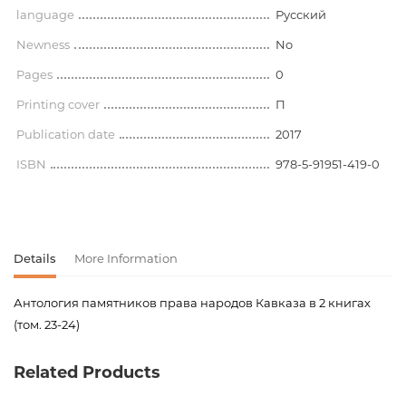
language
Русский
Newness
No
Pages
0
Printing cover
П
Publication date
2017
ISBN
978-5-91951-419-0
Details
More Information
Антология памятников права народов Кавказа в 2 книгах
(том. 23-24)
Product code
00-00076071
Related Products
Weight
0.000000
Barcode
2006006061012