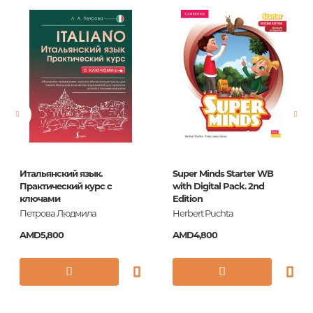
Barcode
9785992510447
Publisher
Каро
language
Немецкий
Newness
No
Pages
224
Printing cover
О
Publication date
2015
Итальянский язык.
Super Minds Starter WB
Series
Modern prose
Практический курс с
with Digital Pack. 2nd
ключами
Edition
ISBN
978-5-9925-1044-7
Петрова Людмила
Herbert Puchta
AMD5,800
AMD4,800