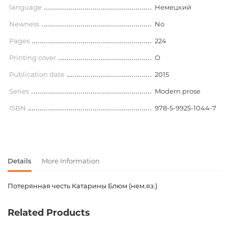
language
Немецкий
Newness
No
Pages
224
Printing cover
О
Publication date
2015
Series
Modern prose
ISBN
978-5-9925-1044-7
Details
More Information
Потерянная честь Катарины Блюм (нем.яз.)
Product code
00-00073327
Related Products
Weight
0.110000