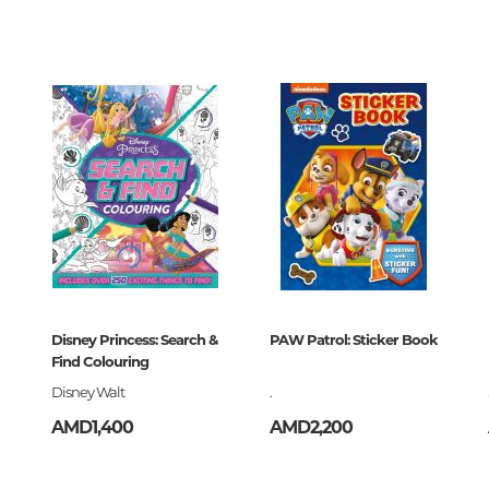
Unidentified phenomena
00
292509
oks
Philosophy
ский
History of philosophy. General qu
of Philosophy
Logic
Individual problems and categori
Philosophy
ck
Aesthetics
Ethic
292509
Aphorisms. Thoughts. Sayings
Disney Princess: Search &
PAW Patrol: Sticker Book
Find Colouring
Disney Walt
.
Religion
AMD1,400
AMD2,200
History of religion. Religious studi
World religions