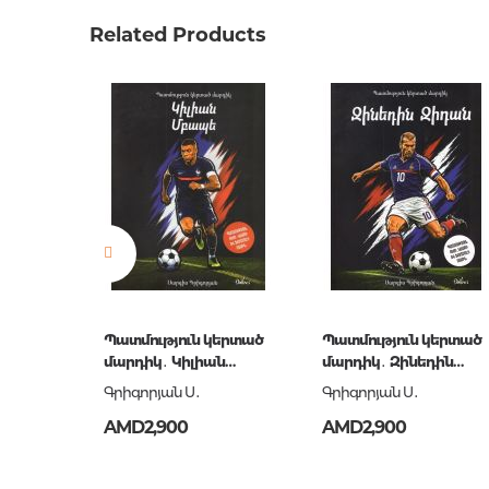
Weight
0.0000
Related Products
Barcode
9781783
Publisher
Titan Bo
language
англий
Newness
No
Pages
320
Printing cover
Paperba
Publication date
2015
ISBN
9781783
կերտած
Պատմություն կերտած
Պատմություն կերտած
դինյո
մարդիկ․ Կիլիան
մարդիկ․ Զինեդին
Մբապե
Զիդան
Գրիգորյան Ս․
Գրիգորյան Ս․
AMD2,900
AMD2,900