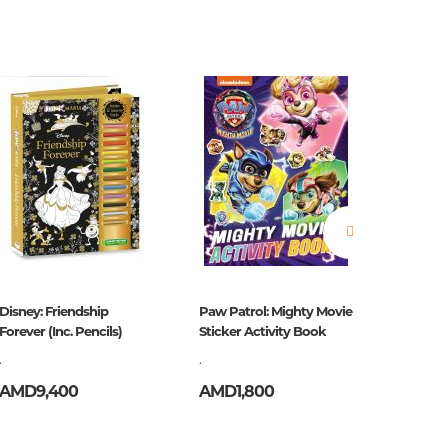
estions
es of
Disney: Friendship
Paw Patrol: Mighty Movie
Պատմու
Forever (Inc. Pencils)
Sticker Activity Book
մարդիկ
.
.
Գրիգոր
AMD9,400
AMD1,800
AMD2,
es