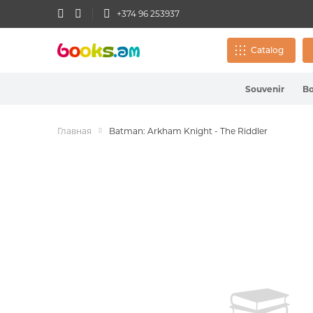
+374 96 253937
Catalog
Souvenir
B
Souvenir
Keychain
Fiction
Bookmarks
4+
Pens
Children's b
Albums for 
Other
Главная
Books
Batman: Arkham Knight - The Riddler
Fiction
Maps
Pencils
Puzzles
Atlases. Maps. Globes
Educational l
Spoons
Pens
Constructor
Skip
to
Child devel
Stationery
the
Files
Toys
end
Leisure and c
of
Pencil cases
Educational games, toys
the
School litera
images
Notebooks. 
gallery
Wallpapers
Diaries 2024
Biographies
Creative
Armenian lit